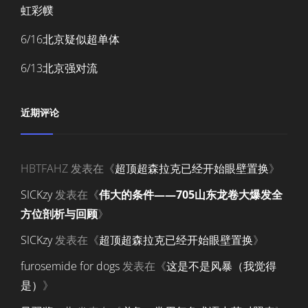
虹彩幞
6/16北京疑似超单体
6/13北京强对流
近期评论
HBTFAHZ
发表在《
超顶超森拉克已经开始眼壁置换
》
SICKzy
发表在《
伟大的条件——705山东龙卷大爆发全
方位剖析与回顾
》
SICKzy
发表在《
超顶超森拉克已经开始眼壁置换
》
furosemide for dogs
发表在《
这是不是风暴（我觉得
是）
》