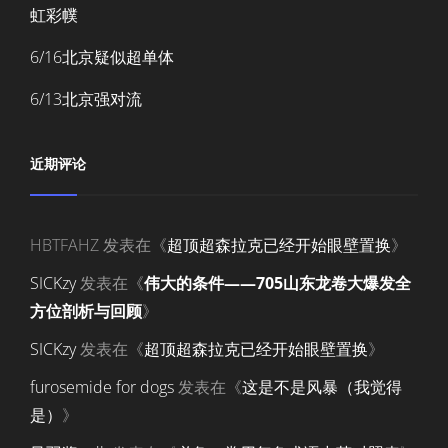
虹彩幞
6/16北京疑似超单体
6/13北京强对流
近期评论
HBTFAHZ
发表在《
超顶超森拉克已经开始眼壁置换
》
SICKzy
发表在《
伟大的条件——705山东龙卷大爆发全
方位剖析与回顾
》
SICKzy
发表在《
超顶超森拉克已经开始眼壁置换
》
furosemide for dogs
发表在《
这是不是风暴（我觉得
是）
》