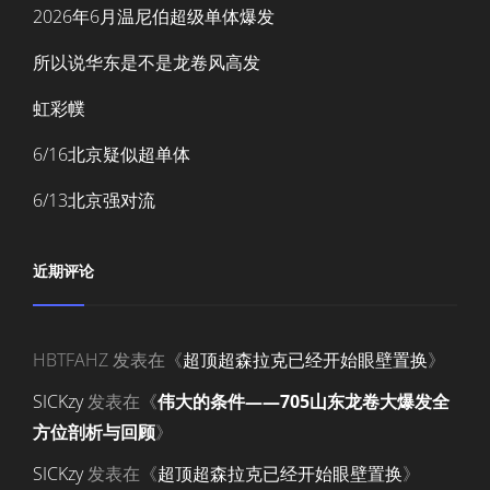
2026年6月温尼伯超级单体爆发
所以说华东是不是龙卷风高发
虹彩幞
6/16北京疑似超单体
6/13北京强对流
近期评论
HBTFAHZ
发表在《
超顶超森拉克已经开始眼壁置换
》
SICKzy
发表在《
伟大的条件——705山东龙卷大爆发全
方位剖析与回顾
》
SICKzy
发表在《
超顶超森拉克已经开始眼壁置换
》