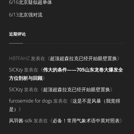
6/16北京疑似超单体
6/13北京强对流
近期评论
HBTFAHZ
发表在《
超顶超森拉克已经开始眼壁置换
》
SICKzy
发表在《
伟大的条件——705山东龙卷大爆发全
方位剖析与回顾
》
SICKzy
发表在《
超顶超森拉克已经开始眼壁置换
》
furosemide for dogs
发表在《
这是不是风暴（我觉得
是）
》
风羽酱-sdk
发表在《
必备！常用气象术语中英对照表
》