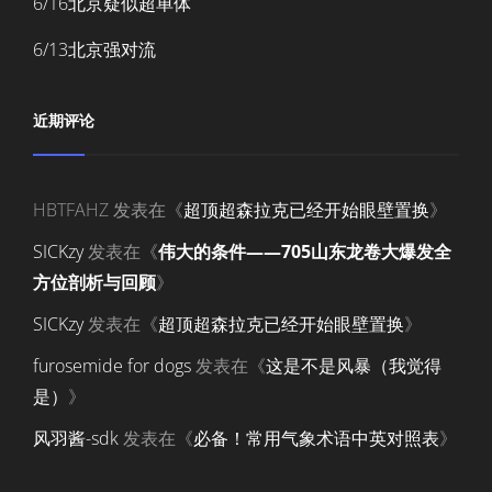
6/16北京疑似超单体
6/13北京强对流
近期评论
HBTFAHZ
发表在《
超顶超森拉克已经开始眼壁置换
》
SICKzy
发表在《
伟大的条件——705山东龙卷大爆发全
方位剖析与回顾
》
SICKzy
发表在《
超顶超森拉克已经开始眼壁置换
》
furosemide for dogs
发表在《
这是不是风暴（我觉得
是）
》
风羽酱-sdk
发表在《
必备！常用气象术语中英对照表
》