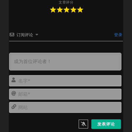
文章评分
订阅评论
登录
名
字
邮
*
箱
网
*
站