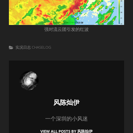
强对流云团引发的红波
Categories
实况日志 CHASELOG
Author:
风陈灿伊
一个深圳的小风迷
VIEW ALL POSTS BY 风陈灿伊