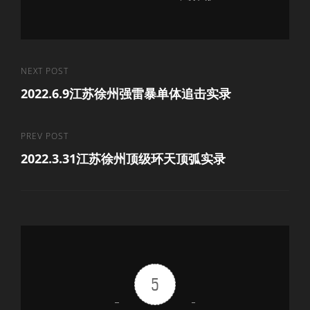
文
Next
NEXT POST
2022.6.9江苏徐州强雷暴单体追击实录
Post
章
导
Previous
PREV POST
航
2022.3.31江苏徐州顶级环天顶弧实录
Post
5