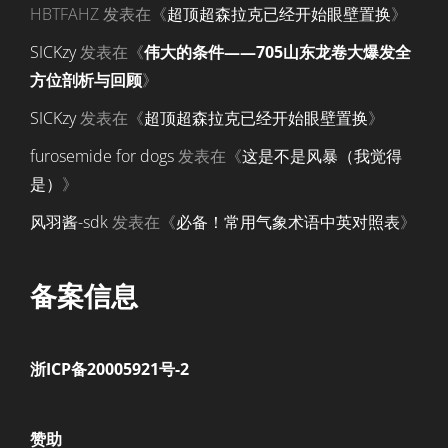
HBTFAHZ
发表在《
超顶超森拉克已经开始眼壁置换
》
SICKzy
发表在《
伟大的条件——705山东龙卷大爆发全
方位剖析与回顾
》
SICKzy
发表在《
超顶超森拉克已经开始眼壁置换
》
furosemide for dogs
发表在《
这是不是风暴（我觉得
是）
》
风羽酱-sdk
发表在《
必备！常用气象术语中英对照表
》
备案信息
浙ICP备20005921号-2
赞助