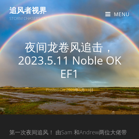
追风者视界
MENU
STORM CHASERS CN
夜间龙卷风追击，
2023.5.11 Noble OK
EF1
Posted On
2023年5月13日
第一次夜间追风！ 由Sam 和Andrew两位大佬带