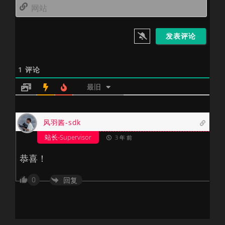
网
*
站
1
评论
最旧
风羽酱-sdk
站长-Supervisor
3 年 前
恭喜！
0
回复