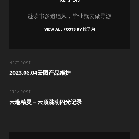
趁读书多追追风，毕业就去做导游
VIEW ALL POSTS BY 饺子弟
文
Next
NEXT POST
2023.06.04云图产品维护
Post
章
导
Previous
PREV POST
航
云端精灵－云顶跳动闪光记录
Post