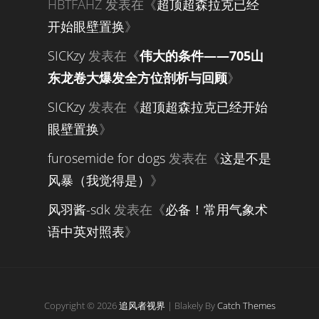
HBTFAHZ
发表在《
超顶超森拉克已经
开始眼壁置换
》
SICKzy
发表在《
伟大的条件——705山
东龙卷大爆发全方位剖析与回顾
》
SICKzy
发表在《
超顶超森拉克已经开始
眼壁置换
》
furosemide for dogs
发表在《
这是不是
风暴（我觉得是）
》
风羽酱-sdk
发表在《
必备！常用气象术
语中英对照表
》
Copyright © 2026
追风者视界
|
Blakely By
Catch Themes