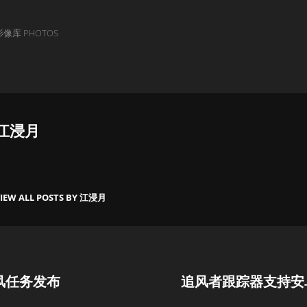
影像库 PHOTOS
Author:
江浸月
IEW ALL POSTS BY 江浸月
Next
追风任务发布
追风者跟踪器支持安
Post