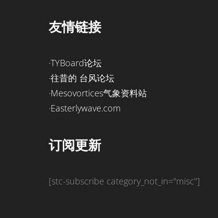
友情链接
·TYBoard论坛
·往昔的 台风论坛
·Mesovortices气象资料站
·Easterlywave.com
订阅更新
[stc-subscribe category_not_in="misc"]