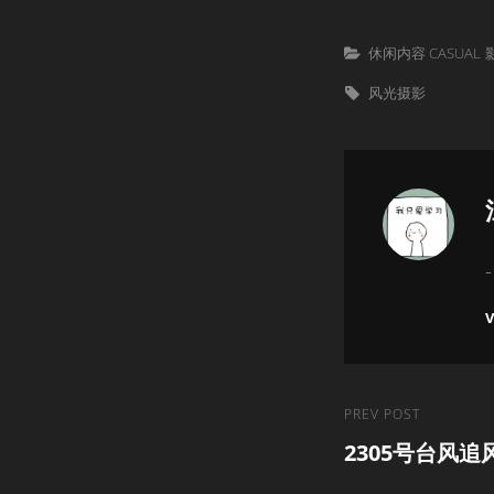
Categories
休闲内容 CASUAL
Tags,
风光摄影
-
V
文
Previous
PREV POST
2305号台风
Post
章