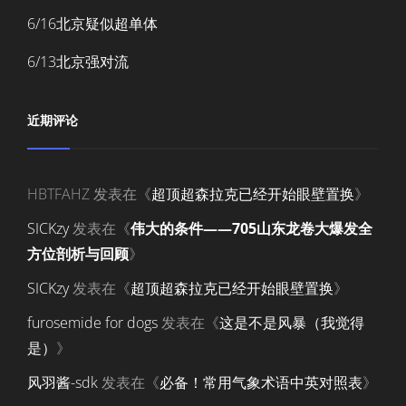
6/16北京疑似超单体
6/13北京强对流
近期评论
HBTFAHZ
发表在《
超顶超森拉克已经开始眼壁置换
》
SICKzy
发表在《
伟大的条件——705山东龙卷大爆发全
方位剖析与回顾
》
SICKzy
发表在《
超顶超森拉克已经开始眼壁置换
》
furosemide for dogs
发表在《
这是不是风暴（我觉得
是）
》
风羽酱-sdk
发表在《
必备！常用气象术语中英对照表
》