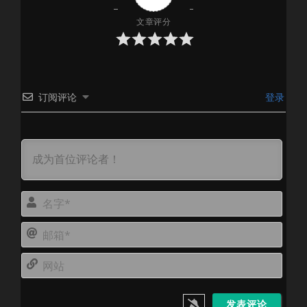
文章评分
订阅评论
登录
名
字
邮
*
箱
网
*
站