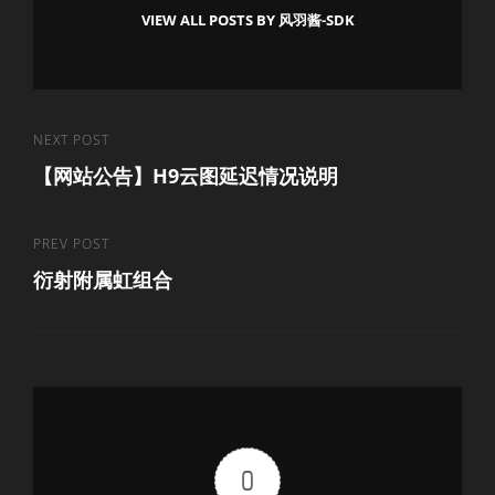
VIEW ALL POSTS BY 风羽酱-SDK
文
Next
NEXT POST
【网站公告】H9云图延迟情况说明
Post
章
导
Previous
PREV POST
航
衍射附属虹组合
Post
0