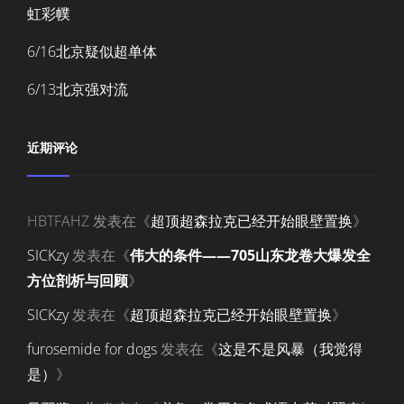
虹彩幞
6/16北京疑似超单体
6/13北京强对流
近期评论
HBTFAHZ
发表在《
超顶超森拉克已经开始眼壁置换
》
SICKzy
发表在《
伟大的条件——705山东龙卷大爆发全
方位剖析与回顾
》
SICKzy
发表在《
超顶超森拉克已经开始眼壁置换
》
furosemide for dogs
发表在《
这是不是风暴（我觉得
是）
》