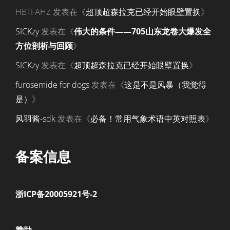
HBTFAHZ
发表在《
超顶超森拉克已经开始眼壁置换
》
SICKzy
发表在《
伟大的条件——705山东龙卷大爆发全
方位剖析与回顾
》
SICKzy
发表在《
超顶超森拉克已经开始眼壁置换
》
furosemide for dogs
发表在《
这是不是风暴（我觉得
是）
》
风羽酱-sdk
发表在《
必备！常用气象术语中英对照表
》
备案信息
浙ICP备20005921号-2
赞助