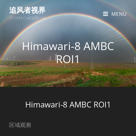
追风者视界
MENU
STORM CHASERS CN
Himawari-8 AMBC
ROI1
Himawari-8 AMBC ROI1
区域观测