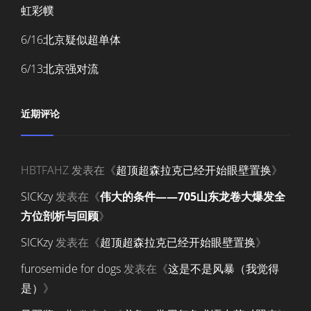
虹彩幞
6/16北京疑似超单体
6/13北京强对流
近期评论
HBTFAHZ
发表在《
超顶超森拉克已经开始眼壁置换
》
SICKzy
发表在《
伟大的条件——705山东龙卷大爆发全
方位剖析与回顾
》
SICKzy
发表在《
超顶超森拉克已经开始眼壁置换
》
furosemide for dogs
发表在《
这是不是风暴（我觉得
是）
》