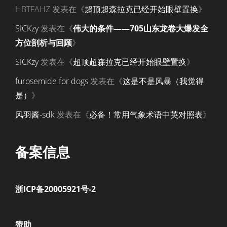
HBTFAHZ
发表在《
超顶超森拉克已经开始眼壁置换
》
SICKzy
发表在《
伟大的条件——705山东龙卷大爆发全
方位剖析与回顾
》
SICKzy
发表在《
超顶超森拉克已经开始眼壁置换
》
furosemide for dogs
发表在《
这是不是风暴（我觉得
是）
》
风羽酱-sdk
发表在《
必备！常用气象术语中英对照表
》
备案信息
浙ICP备20005921号-2
赞助