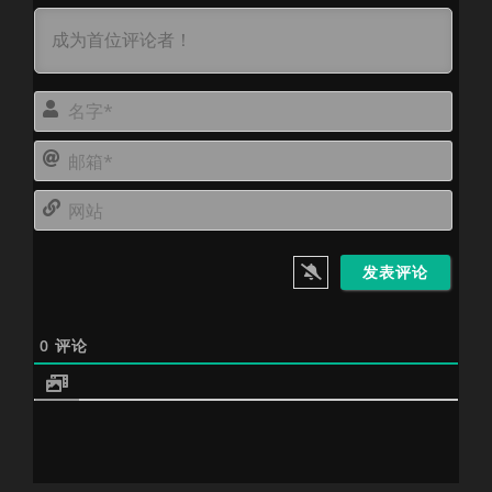
名
字
邮
*
箱
网
*
站
0
评论