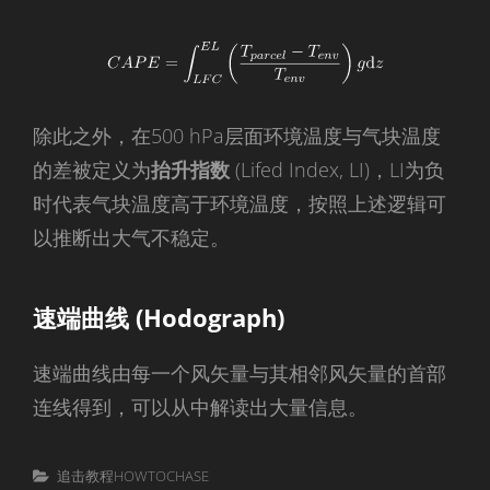
除此之外，在500 hPa层面环境温度与气块温度
的差被定义为
抬升指数
(Lifed Index, LI)，LI为负
时代表气块温度高于环境温度，按照上述逻辑可
以推断出大气不稳定。
速端曲线 (Hodograph)
速端曲线由每一个风矢量与其相邻风矢量的首部
连线得到，可以从中解读出大量信息。
Categories
追击教程HOWTOCHASE