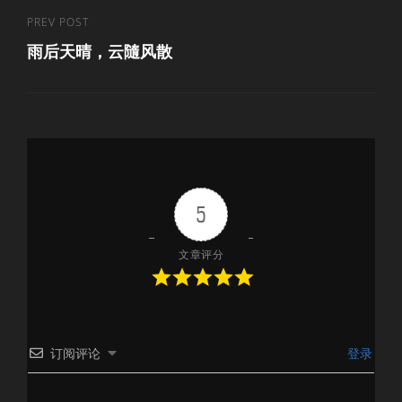
导
Previous
PREV POST
航
雨后天晴，云隨风散
Post
5
文章评分
订阅评论
登录