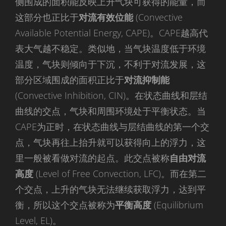
侧围成的面积能反映上升气块可获得的能量，而
这部分也正比于
对流有效位能
(Convective
Available Potential Energy, CAPE)。CAPE越高代
表大气越不稳定。类似地，当气块温度低于环境
温度，气块则倾向于下沉，不利于对流发展，这
部分区域围成的面积正比于
对流抑制能
(Convective Inhibition, CIN)。在状态曲线和层结
曲线的交点，气块和周围环境处于平衡状态。当
CAPE为正时，在状态曲线与层结曲线的第一个交
点，气块再往上抬升就可以获得向上的浮力，这
里一般被看做对流的起点。此交点被称
自由对流
高度
(Level of Free Convection, LFC)。而在第二
个交点，上升的气块无法继续获取浮力，达到平
衡，所以这个交点被称为
平衡高度
(Equilibrium
Level, EL)。