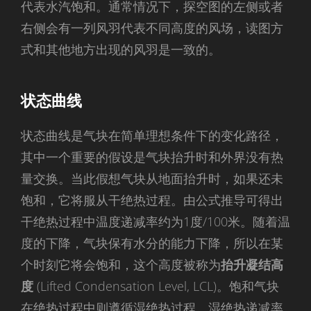
代表水汽饱和。通常情况下，探空图的左侧或者
右侧会有一列风羽代表不同高度的风场，读图方
式和其他地方出现的风羽是一致的。
状态曲线
状态曲线是气块在简单理想条件下的变化路径，
其中一个重要的假设是气块抬升时和外界没有热
量交换。当此假想气块从地面抬升时，如果还未
饱和，它将服从干绝热过程。由公式推导可得出
干绝热过程中温度递减率约为1度/100米。随着温
度的下降，气块保有水分的能力下降，所以在某
个时刻它将会饱和，这个高度被称为
抬升凝结高
度
(Lifted Condensation Level, LCL)。饱和气块
在绝热过程中则遵循湿绝热过程。湿绝热递减率