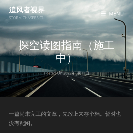
追风者视界
MENU
STORM CHASERS CN
探空读图指南（施工
中）
Posted On
2022年6月11日
一篇尚未完工的文章，先放上来存个档。暂时也
没有配图。