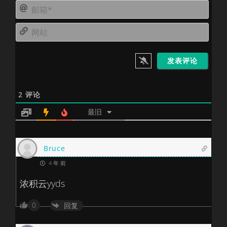
邮
*
箱
网
*
站
2
评论
最旧
Bruce
4 年 前
浓积云yyds
0
回复