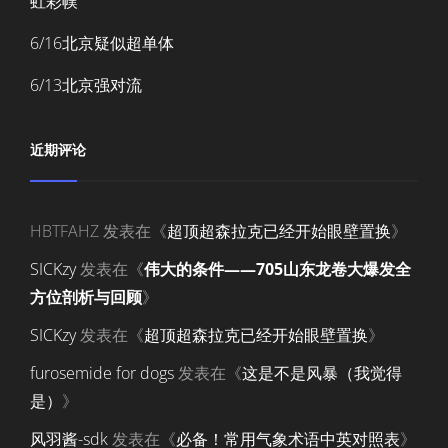
虹彩幞
6/16北京疑似超单体
6/13北京强对流
近期评论
HBTFAHZ
发表在《
超顶超森拉克已经开始眼壁置换
》
SICKzy
发表在《
伟大的条件——705山东龙卷大爆发全
方位剖析与回顾
》
SICKzy
发表在《
超顶超森拉克已经开始眼壁置换
》
furosemide for dogs
发表在《
这是不是风暴（我觉得
是）
》
风羽酱-sdk
发表在《
必备！常用气象术语中英对照表
》