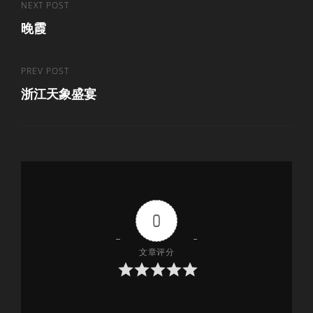
文
Next
NEXT POST
晚霞
Post
章
导
Previous
PREV POST
航
浙江天象盛宴
Post
0
文章评分