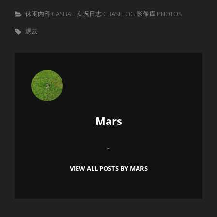
Categories
休闲内容 CASUAL
实况日志 CHASELOG
影像库 PHOTOS
Tags,
观云
Author:
Mars
-
VIEW ALL POSTS BY MARS