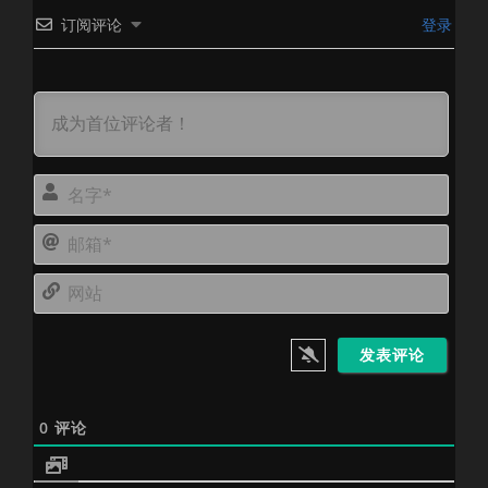
订阅评论
登录
名
字
邮
*
箱
网
*
站
0
评论