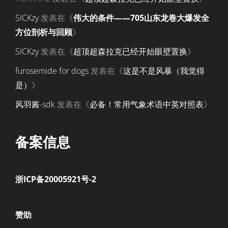
SICKzy
发表在《
伟大的条件——705山东龙卷大爆发全
方位剖析与回顾
》
SICKzy
发表在《
超顶超森拉克已经开始眼壁置换
》
furosemide for dogs
发表在《
这是不是风暴（我觉得
是）
》
风羽酱-sdk
发表在《
必备！常用气象术语中英对照表
》
备案信息
浙ICP备20005921号-2
赞助