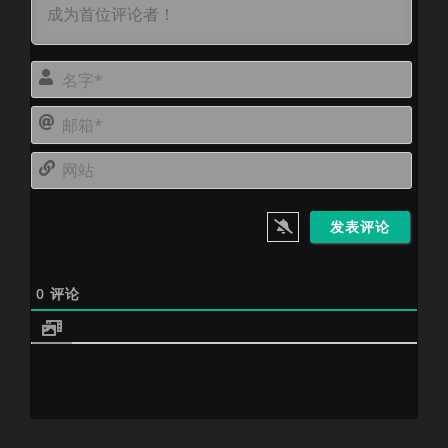
名
字
邮
*
箱
网
*
站
0
评论