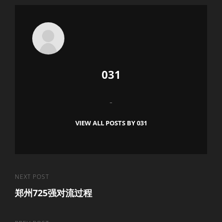
Author:
031
-
VIEW ALL POSTS BY 031
文
Next
NEXT POST
郑州725强对流过程
Post
章
导