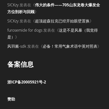
SICKzy
发表在《
伟大的条件——705山东龙卷大爆发全
方位剖析与回顾
》
SICKzy
发表在《
超顶超森拉克已经开始眼壁置换
》
furosemide for dogs
发表在《
这是不是风暴（我觉得
是）
》
风羽酱-sdk
发表在《
必备！常用气象术语中英对照表
》
备案信息
浙ICP备20005921号-2
赞助