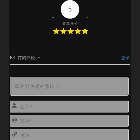
5
文章评分
订阅评论
登录
名
字
邮
*
箱
网
*