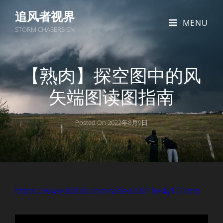
追风者视界
MENU
STORM CHASERS CN
【熟肉】探空图中的风
矢端图读图指南
Posted On
2022年8月9日
https://www.bilibili.com/video/BV1he4y1D7mn