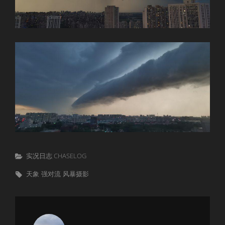
Categories
实况日志 CHASELOG
Tags,
天象
强对流
风暴摄影