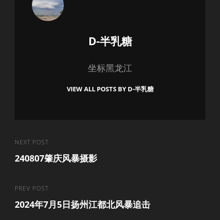
Author:
D-半乳糖
坐标黑龙江
VIEW ALL POSTS BY D-半乳糖
文
Next
NEXT POST
240807肇庆风暴摄影
Post
章
导
Previous
PREV POST
航
2024年7月5日扬州江都北风暴追击
Post