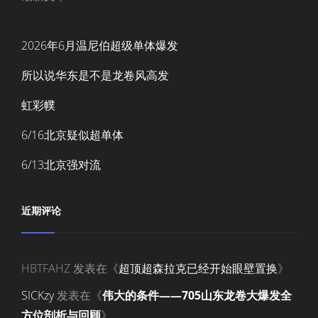
2026年6月温尼伯超级单体爆发
所以说华东是不是龙卷风高发
虹彩幞
6/16北京疑似超单体
6/13北京强对流
近期评论
HBTFAHZ
发表在《
超顶超森拉克已经开始眼壁置换
》
SICKzy
发表在《
伟大的条件——705山东龙卷大爆发全
方位剖析与回顾
》