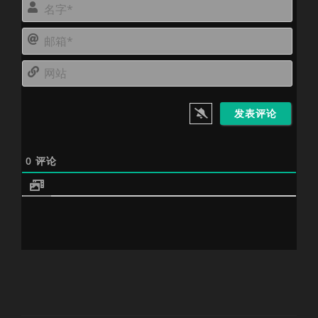
名
字
邮
*
箱
网
*
站
0
评论