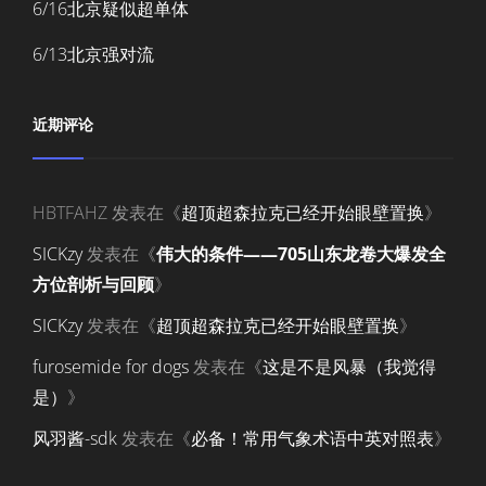
6/16北京疑似超单体
6/13北京强对流
近期评论
HBTFAHZ
发表在《
超顶超森拉克已经开始眼壁置换
》
SICKzy
发表在《
伟大的条件——705山东龙卷大爆发全
方位剖析与回顾
》
SICKzy
发表在《
超顶超森拉克已经开始眼壁置换
》
furosemide for dogs
发表在《
这是不是风暴（我觉得
是）
》
风羽酱-sdk
发表在《
必备！常用气象术语中英对照表
》