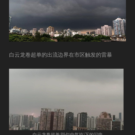
白云龙卷超单的出流边界在市区触发的雷暴
白云龙卷超单(疑似中气旋)下的闪电