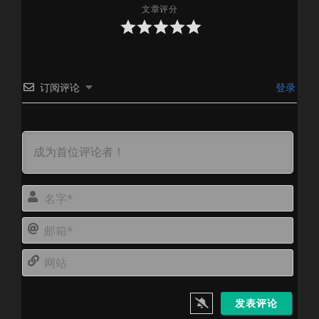
文章评分
订阅评论
登录
名
字
邮
*
箱
网
*
站